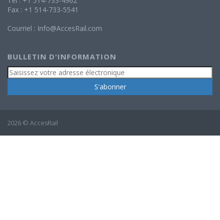
Tél : +1 514-733-4962
Fax : +1 514-733-5541
Courriel :
Info@AccesRail.com
BULLETIN D'INFORMATION
2026 © AccesRail