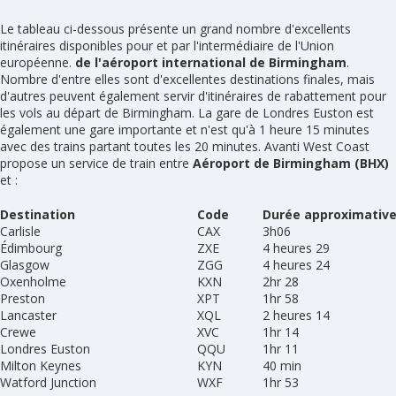
Le tableau ci-dessous présente un grand nombre d'excellents
itinéraires disponibles pour et par l'intermédiaire de l'Union
européenne.
de l'aéroport international de Birmingham
.
Nombre d'entre elles sont d'excellentes destinations finales, mais
d'autres peuvent également servir d'itinéraires de rabattement pour
les vols au départ de Birmingham. La gare de Londres Euston est
également une gare importante et n'est qu'à 1 heure 15 minutes
avec des trains partant toutes les 20 minutes. Avanti West Coast
propose un service de train entre
Aéroport de Birmingham (BHX)
et :
Destination
Code
Durée approximativ
Carlisle
CAX
3h06
Édimbourg
ZXE
4 heures 29
Glasgow
ZGG
4 heures 24
Oxenholme
KXN
2hr 28
Preston
XPT
1hr 58
Lancaster
XQL
2 heures 14
Crewe
XVC
1hr 14
Londres Euston
QQU
1hr 11
Milton Keynes
KYN
40 min
Watford Junction
WXF
1hr 53